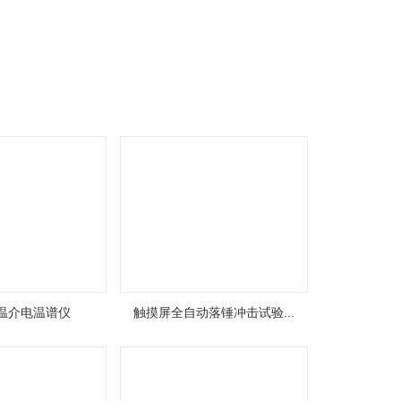
低温介电温谱仪
触摸屏全自动落锤冲击试验...