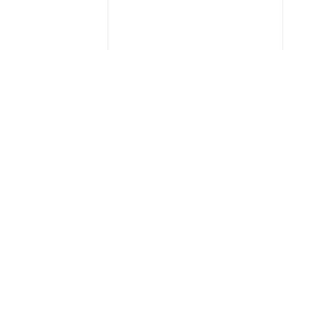
全自动电阻率检测仪